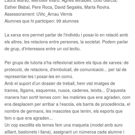
Laura Marsó, Meritxell Vilaró, Agnès Miralbell, Dolo García,
Esther Bisbal, Pere Roca, David Segalés, Marta Rovira.
Assessorament:
UVic_Arnau Vèrnis
Alumnes que hi participen:
99 alumnes
La xarxa ens permet parlar de l'individu i posar-lo en relació amb
els altres, les relacions entre persones, la societat. Podem parlar
de grup, d'interessos entre un col·lectiu.
Per grups de tutoria s'ha reflexionat sobre els tipus de xarxes: de
protecció, de relacions, d'embolcall, de comunicació... per tal de
representar-les i posar-les en comú.
Amb el suport d’un dossier de treball, hem vist imatges de
trames, lligams, esquemes, nusos, cadenes, teixits... D’aquesta
manera han sortit temes com: les matèries que ens agraden, com
ens desplacem per arribar a l'escola, els barris de procedència, el
nombre de germans, les mascotes que tenim, els esports que
fem o que ens agraden...
Un cop escollits els temes fem una maqueta (model amb suro
aïllant, bastonets i llana), assignant un númeroa cada alumne i