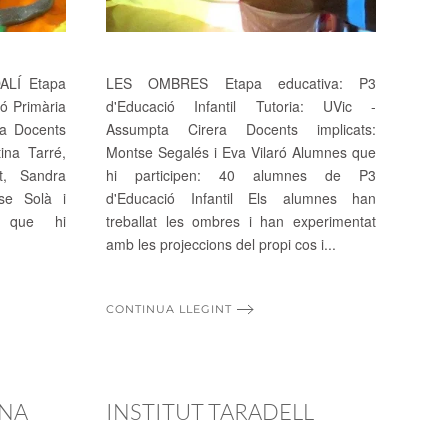
LÍ Etapa
LES OMBRES Etapa educativa: P3
ió Primària
d'Educació Infantil Tutoria: UVic -
ra Docents
Assumpta Cirera Docents implicats:
tina Tarré,
Montse Segalés i Eva Vilaró Alumnes que
t, Sandra
hi participen: 40 alumnes de P3
se Solà i
d'Educació Infantil Els alumnes han
s que hi
treballat les ombres i han experimentat
amb les projeccions del propi cos i...
CONTINUA LLEGINT
ONA
INSTITUT TARADELL