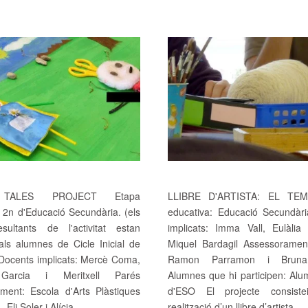
TALES PROJECT Etapa
LLIBRE D'ARTISTA: EL TEM
 2n d'Educació Secundària. (els
educativa: Educació Secundàr
sultants de l'activitat estan
implicats: Imma Vall, Eulàlia
als alumnes de Cicle Inicial de
Miquel Bardagil Assessoramen
 Docents implicats: Mercè Coma,
Ramon Parramon i Bruna
Garcia i Meritxell Parés
Alumnes que hi participen: Alu
ment: Escola d'Arts Plàstiques
d'ESO El projecte consist
 Eli Soler i Alícia...
realització d’un llibre d’artista...