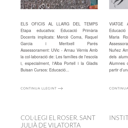
ELS OFICIS AL LLARG DEL TEMPS
VIATGE A
Etapa educativa: Educació Primària
Educació 
Docents implicats: Mercè Coma, Raquel
Maria Ros
Garcia i Meritxell Parés
Assessor
Assessorament: UVic - Arnau Vèrnis Amb
Nuñez Amb
la col·laboració de: Les famílies de l'escola
dels alum
i, especialment, l'Alba Portell i la Gladis
Alumnes d
Buisan Cursos: Educació...
partir d’un
CONTINUA LLEGINT
CONTINUA
COL·LEGI EL ROSER. SANT
INSTI
JULIÀ DE VILATORTA