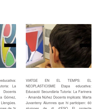
ducativa:
VIATGE EN EL TEMPS: EL
toria: La
NEOPLASTICISME Etapa educativa:
 Docents
Educació Secundària Tutoria: La Farinera
icia Gómez,
- Amanda Núñez Docents implicats: Marta
 Llengües.
Juvanteny Alumnes que hi participen: 60
mnes de 3r
alumnes de 4t d'ESO El projecte