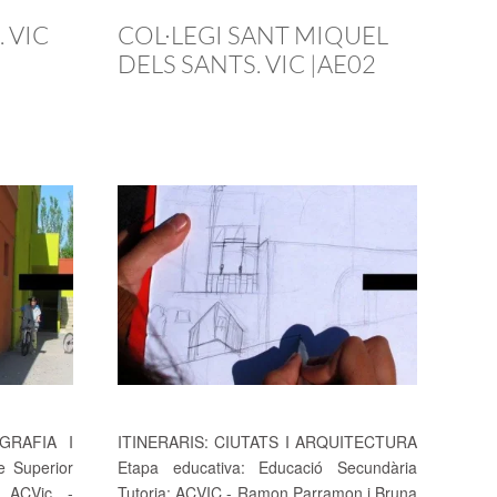
 VIC
COL·LEGI SANT MIQUEL
DELS SANTS. VIC |AE02
GRAFIA I
ITINERARIS: CIUTATS I ARQUITECTURA
e Superior
Etapa educativa: Educació Secundària
: ACVic -
Tutoria: ACVIC - Ramon Parramon i Bruna