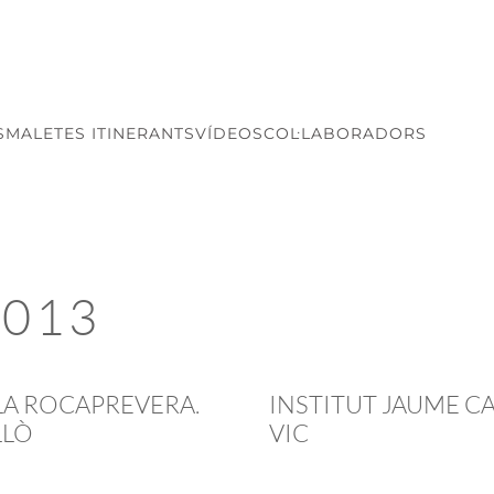
S
MALETES ITINERANTS
VÍDEOS
COL·LABORADORS
2013
A ROCAPREVERA.
INSTITUT JAUME CA
LLÒ
VIC