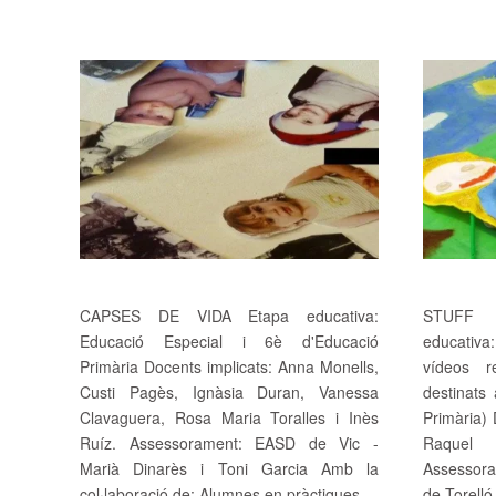
CAPSES DE VIDA Etapa educativa:
STUFF 
Educació Especial i 6è d'Educació
educativa:
Primària Docents implicats: Anna Monells,
vídeos re
Custi Pagès, Ignàsia Duran, Vanessa
destinats 
Clavaguera, Rosa Maria Toralles i Inès
Primària)
Ruíz. Assessorament: EASD de Vic -
Raquel 
Marià Dinarès i Toni Garcia Amb la
Assessora
col·laboració de: Alumnes en pràctiques...
de Torelló -