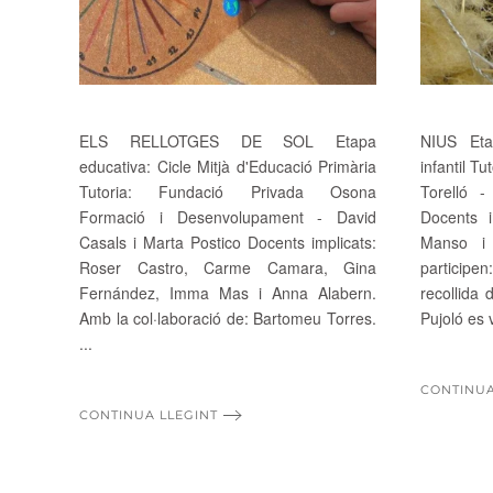
ELS RELLOTGES DE SOL Etapa
NIUS Eta
educativa: Cicle Mitjà d'Educació Primària
infantil Tu
Tutoria: Fundació Privada Osona
Torelló -
Formació i Desenvolupament - David
Docents i
Casals i Marta Postico Docents implicats:
Manso i
Roser Castro, Carme Camara, Gina
participe
Fernández, Imma Mas i Anna Alabern.
recollida 
Amb la col·laboració de: Bartomeu Torres.
Pujoló es v
...
CONTINUA
CONTINUA LLEGINT