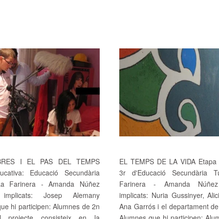
RES I EL PAS DEL TEMPS
EL TEMPS DE LA VIDA Etapa e
ucativa: Educació Secundària
3r d'Educació Secundària Tu
 La Farinera - Amanda Núñez
Farinera - Amanda Núñez
 implicats: Josep Alemany
implicats: Nuria Gussinyer, Al
ue hi participen: Alumnes de 2n
Ana Garrós i el departament de
 projecte consisteix en la
Alumnes que hi participen: Alu