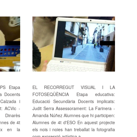
PS Etapa
EL RECORREGUT VISUAL I LA
ia Docents
FOTOSEQÜÈNCIA Etapa educativa:
 Calzada i
Educació Secundària Docents implicats:
t: ACVic -
Judit Serra Assessorament: La Farinera -
 Dinarès
Amanda Núñez Alumnes que hi participen:
mnes de 4t
Alumnes de 4t d'ESO En aquest projecte
eix en la
els nois i noies han treballat la fotografia
com expressió artística a...