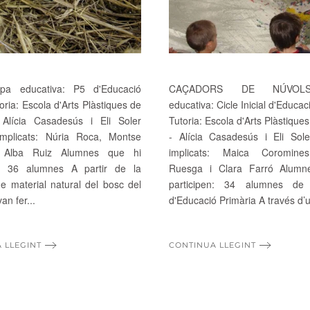
pa educativa: P5 d'Educació
CAÇADORS DE NÚVOLS
toria: Escola d'Arts Plàstiques de
educativa: Cicle Inicial d'Educac
 Alícia Casadesús i Eli Soler
Tutoria: Escola d'Arts Plàstiques
mplicats: Núria Roca, Montse
- Alícia Casadesús i Eli Sol
 Alba Ruiz Alumnes que hi
implicats: Maica Coromine
n: 36 alumnes A partir de la
Ruesga i Clara Farró Alumn
de material natural del bosc del
participen: 34 alumnes d
an fer...
d'Educació Primària A través d’u
 LLEGINT
CONTINUA LLEGINT