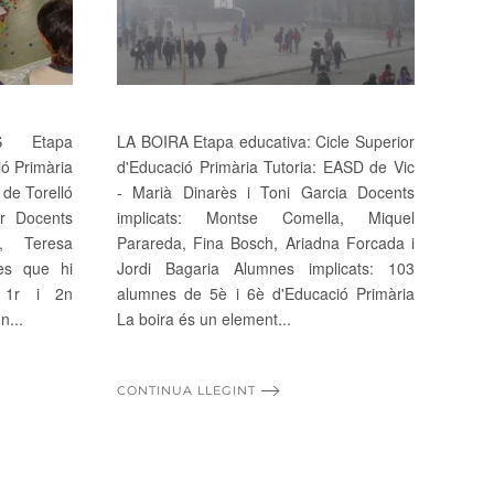
 Etapa
LA BOIRA Etapa educativa: Cicle Superior
ió Primària
d'Educació Primària Tutoria: EASD de Vic
 de Torelló
- Marià Dinarès i Toni Garcia Docents
er Docents
implicats: Montse Comella, Miquel
s, Teresa
Parareda, Fina Bosch, Ariadna Forcada i
es que hi
Jordi Bagaria Alumnes implicats: 103
e 1r i 2n
alumnes de 5è i 6è d'Educació Primària
n...
La boira és un element...
CONTINUA LLEGINT