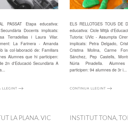
L PASSAT Etapa educativa:
ELS RELLOTGES TOUS DE DA
Secundària Docents implicats:
educativa: Cicle Mitjà d'Educac
a Terradellas i Laura Vilar.
Tutoria: UVic - Assumpta Cire
ament: La Farinera - Amanda
implicats: Petra Delgado, Cris
 la col·laboració de: Familiars
Cristina Molina, Carme Fon
nes Alumnes que hi participen:
Sánchez, Pep Castells, Mont
e 2n d'Educació Secundària A
Núria Pinadella. Alumne
a...
participen: 94 alumnes de 3r i...
 LLEGINT
CONTINUA LLEGINT
TUT LA PLANA. VIC
INSTITUT TONA, T