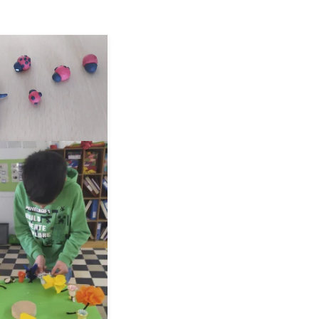
__AMPLIAR__
__AMPLIAR__