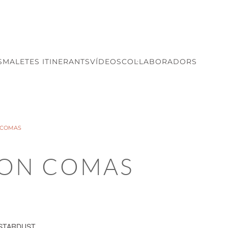
S
MALETES ITINERANTS
VÍDEOS
COL·LABORADORS
 COMAS
MON COMAS
STARDUST