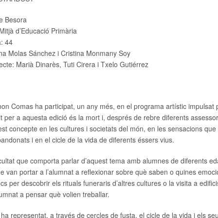
e Besora
Mitjà d’Educació Primària
:
44
a Molas Sánchez i Cristina Monmany Soy
ecte:
Marià Dinarès, Tuti Cirera i Txelo Gutiérrez
on Comas ha participat, un any més, en el programa artístic impulsat
it per a aquesta edició és la mort i, després de rebre diferents assess
est concepte en les cultures i societats del món, en les sensacions que
bandonats i en el cicle de la vida de diferents éssers vius.
icultat que comporta parlar d’aquest tema amb alumnes de diferents eda
e van portar a l’alumnat a reflexionar sobre què saben o quines emocio
s per descobrir els rituals funeraris d’altres cultures o la visita a edifi
lumnat a pensar què volien treballar.
ha representat, a través de cercles de fusta, el cicle de la vida i els se