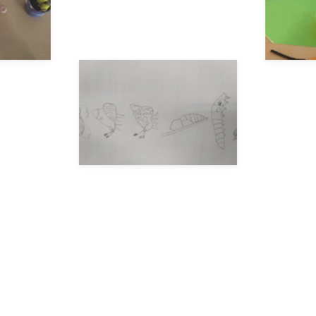
__AMPLIAR__