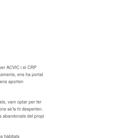
 per ACVIC i el CRP
oraments, ens ha portat
 ens aporten
ts, vam optar per fer
ns se’ls hi desperten.
cis abandonats del propi
us hàbitats