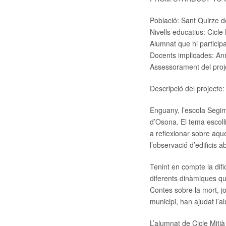
Població:
Sant Quirze d
Nivells educatius:
Cicle 
Alumnat que hi participa
Docents implicades:
Ann
Assessorament del proj
Descripció del projecte:
Enguany, l’escola Segim
d’Osona. El tema escoll
a reflexionar sobre aqu
l’observació d’edificis a
Tenint en compte la dif
diferents dinàmiques qu
Contes sobre la mort, joc
municipi, han ajudat l’a
L’alumnat de Cicle Mitjà 