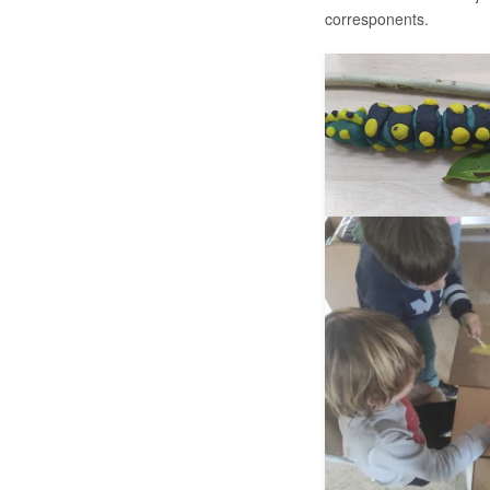
corresponents.
__AMPLIAR_
__AMPLIAR_