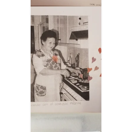
__AMPLIAR__