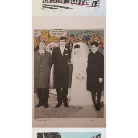
__AMPLIAR__