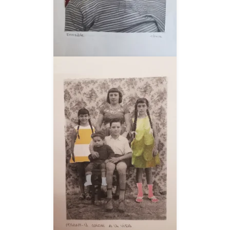
__AMPLIAR__