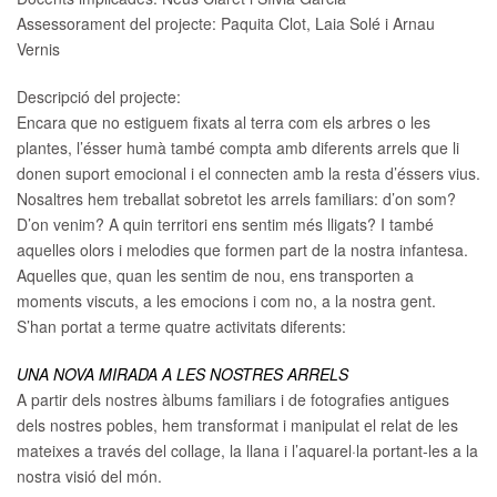
Assessorament del projecte:
Paquita Clot, Laia Solé i Arnau
Vernis
Descripció del projecte:
Encara que no estiguem fixats al terra com els arbres o les
plantes, l’ésser humà també compta amb diferents arrels que li
donen suport emocional i el connecten amb la resta d’éssers vius.
Nosaltres hem treballat sobretot les arrels familiars: d’on som?
D’on venim? A quin territori ens sentim més lligats? I també
aquelles olors i melodies que formen part de la nostra infantesa.
Aquelles que, quan les sentim de nou, ens transporten a
moments viscuts, a les emocions i com no, a la nostra gent.
S’han portat a terme quatre activitats diferents:
UNA NOVA MIRADA A LES NOSTRES ARRELS
A partir dels nostres àlbums familiars i de fotografies antigues
dels nostres pobles, hem transformat i manipulat el relat de les
mateixes a través del collage, la llana i l’aquarel·la portant-les a la
nostra visió del món.