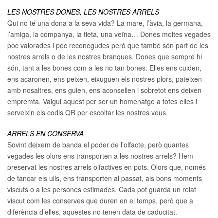
LES NOSTRES DONES, LES NOSTRES ARRELS
Qui no té una dona a la seva vida? La mare, l’àvia, la germana,
l’amiga, la companya, la tieta, una veïna… Dones moltes vegades
poc valorades i poc reconegudes però que també són part de les
nostres arrels o de les nostres branques. Dones que sempre hi
són, tant a les bones com a les no tan bones. Elles ens cuiden,
ens acaronen, ens peixen, eixuguen els nostres plors, pateixen
amb nosaltres, ens guien, ens aconsellen i sobretot ens deixen
empremta. Valgui aquest per ser un homenatge a totes elles i
serveixin els codis QR per escoltar les nostres veus.
ARRELS EN CONSERVA
Sovint deixem de banda el poder de l’olfacte, però quantes
vegades les olors ens transporten a les nostres arrels? Hem
preservat les nostres arrels olfactives en pots. Olors que, només
de tancar els ulls, ens transporten al passat, als bons moments
viscuts o a les persones estimades. Cada pot guarda un relat
viscut com les conserves que duren en el temps, però que a
diferència d’elles, aquestes no tenen data de caducitat.