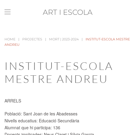
ART I ESCOLA
Skip to main content
HOME
PROJECTES
MORT | 2023-2024
INSTITUT-ESCOLA MESTRE
ANDREU
INSTITUT-ESCOLA
MESTRE ANDREU
ARRELS
Població:
Sant Joan de les Abadesses
Nivells educatius:
Educació Secundària
Alumnat que hi participa:
136
Docents implicades:
Neus Claret i Sílvia Garcia