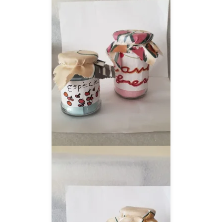
__AMPLIAR__