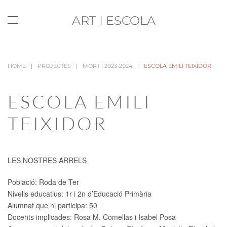
ART I ESCOLA
Skip to main content
HOME
PROJECTES
MORT | 2023-2024
ESCOLA EMILI TEIXIDOR
ESCOLA EMILI
TEIXIDOR
LES NOSTRES ARRELS
Població:
Roda de Ter
Nivells educatius:
1r i 2n d’Educació Primària
Alumnat que hi participa:
50
Docents implicades:
Rosa M. Comellas i Isabel Posa