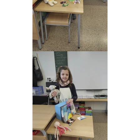
__AMPLIAR__