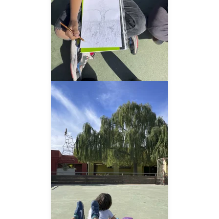
__AMPLIAR__