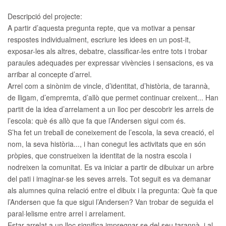
Descripció del projecte:
A partir d’aquesta pregunta repte, que va motivar a pensar
respostes individualment, escriure les idees en un post-it,
exposar-les als altres, debatre, classificar-les entre tots i trobar
paraules adequades per expressar vivències i sensacions, es va
arribar al concepte d’arrel.
Arrel com a sinònim de vincle, d’identitat, d’història, de tarannà,
de lligam, d’empremta, d’allò que permet continuar creixent... Han
partit de la idea d’arrelament a un lloc per descobrir les arrels de
l’escola: què és allò que fa que l’Andersen sigui com és.
S’ha fet un treball de coneixement de l’escola, la seva creació, el
nom, la seva història..., i han conegut les activitats que en són
pròpies, que construeixen la identitat de la nostra escola i
nodreixen la comunitat. Es va iniciar a partir de dibuixar un arbre
del pati i imaginar-se les seves arrels. Tot seguit es va demanar
als alumnes quina relació entre el dibuix i la pregunta: Què fa que
l’Andersen que fa que sigui l’Andersen? Van trobar de seguida el
paral·lelisme entre arrel i arrelament.
Estar arrelat a un lloc significa impregnar-se del seu tarannà, i al