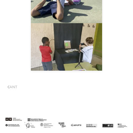
__AMPLIAR__
ANT