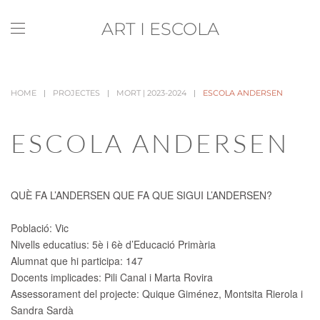
ART I ESCOLA
Skip to main content
HOME
PROJECTES
MORT | 2023-2024
ESCOLA ANDERSEN
ESCOLA ANDERSEN
QUÈ FA L’ANDERSEN QUE FA QUE SIGUI L’ANDERSEN?
Població:
Vic
Nivells educatius:
5è i 6è d’Educació Primària
Alumnat que hi participa:
147
Docents implicades:
Pili Canal i Marta Rovira
Assessorament del projecte:
Quique Giménez, Montsita Rierola i
Sandra Sardà