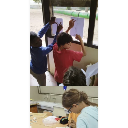
__AMPLIAR__