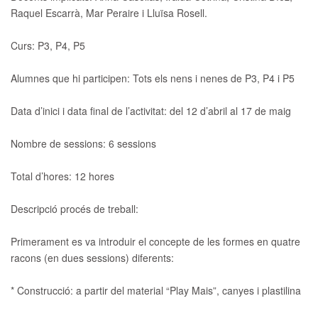
Raquel Escarrà, Mar Peraire i Lluïsa Rosell.
Curs:
P3, P4, P5
Alumnes que hi participen:
Tots els nens i nenes de P3, P4 i P5
Data d’inici i data final de l’activitat:
del 12 d’abril al 17 de maig
Nombre de sessions:
6 sessions
Total d’hores:
12 hores
Descripció procés de trebal
l:
Primerament es va introduir el concepte de les formes en quatre
racons (en dues sessions) diferents:
* Construcció: a partir del material “Play Mais”, canyes i plastilina