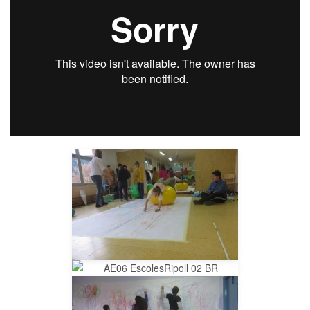
__AMPLIAR__
__AMPLIAR__