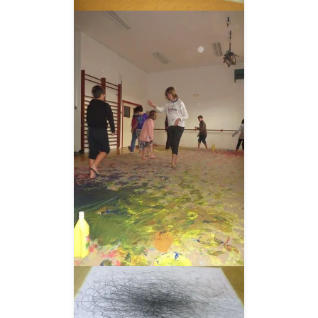
__AMPLIAR__