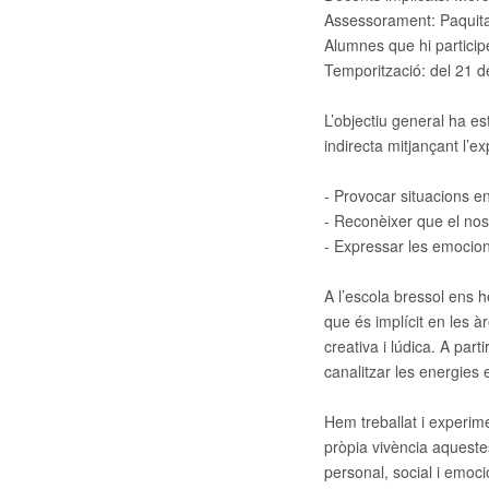
Assessorament:
Paquita
Alumnes que hi particip
Temporització:
del 21 d
L’objectiu general ha es
indirecta mitjançant l’e
- Provocar situacions en
- Reconèixer que el nostr
- Expressar les emocion
A l’escola bressol ens he
que és implícit en les à
creativa i lúdica. A par
canalitzar les energies 
Hem treballat i experime
pròpia vivència aqueste
personal, social i emoci