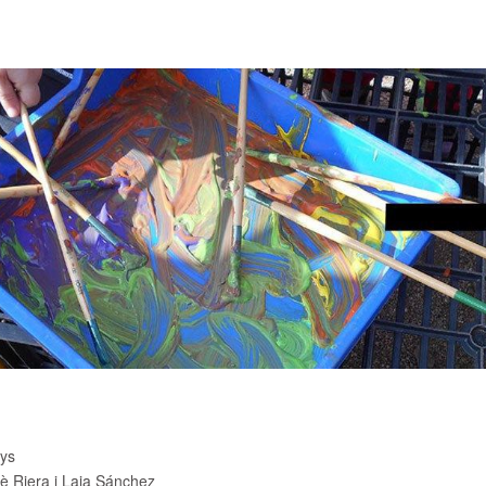
ys
 Riera i Laia Sánchez