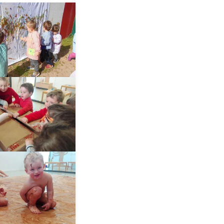
__AMPLIAR__
__AMPLIAR__
__AMPLIAR__