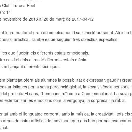
 Clot i Teresa Font
en:
14
e novembre de 2016 al 20 de març de 2017-04-12
tat incrementar el grau de coneixement i satisfacció personal. Això ho 
xpressió artística. També es perseguien tres objectius específics:
 les que flueixin els diferents estats emocionals.
e cos i el dels altres té diferents estats d’ànim.
s mitjançant diferents tècniques.
m plantejat oferir als alumnes la possibilitat d’expressar, gaudir i crear
rees artístiques per la seva percepció global, la seva vivència sensorial 
tir del projecte El caos, l’hem construït com a Caos emocional. La seva
en exterioritzar les emocions com la vergonya, la sorpresa i la ràbia.
ntat amb el llenguatge corporal, amb la música, la creativitat i tots els s
s àrees de caire artístic i de moviment que ens han permès avançar en
onal.