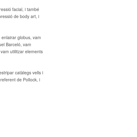
essió facial, i també
essió de body art, i
m enlairar globus, vam
quel Barceló, vam
 vam utilitzar elements
stripar catàlegs vells i
eferent de Pollock, i