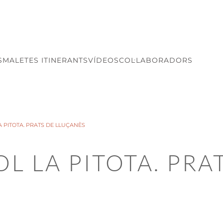
S
MALETES ITINERANTS
VÍDEOS
COL·LABORADORS
 PITOTA. PRATS DE LLUÇANÈS
L LA PITOTA. PRA