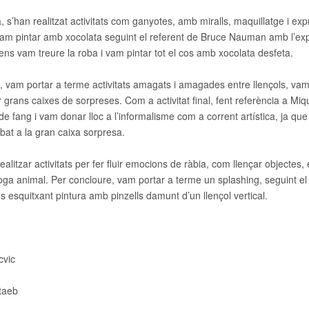
, s’han realitzat activitats com ganyotes, amb miralls, maquillatge i expr
vam pintar amb xocolata seguint el referent de Bruce Nauman amb l’expr
ens vam treure la roba i vam pintar tot el cos amb xocolata desfeta.
a, vam portar a terme activitats amagats i amagades entre llençols, va
r grans caixes de sorpreses. Com a activitat final, fent referència a Mi
de fang i vam donar lloc a l’informalisme com a corrent artística, ja que
bat a la gran caixa sorpresa.
litzar activitats per fer fluir emocions de ràbia, com llençar objectes, e
oga animal. Per concloure, vam portar a terme un splashing, seguint el r
esquitxant pintura amb pinzells damunt d’un llençol vertical.
cvic
otaeb