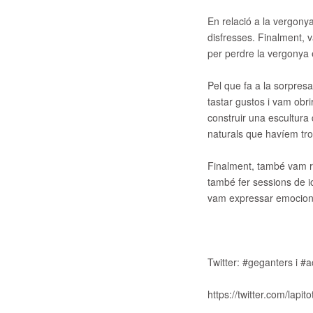
En relació a la vergonya
disfresses. Finalment, 
per perdre la vergonya 
Pel que fa a la sorpres
tastar gustos i vam obri
construir una escultura 
naturals que havíem tro
Finalment, també vam rea
també fer sessions de i
vam expressar emocions 
Twitter: #geganters i #a
https://twitter.com/lapit