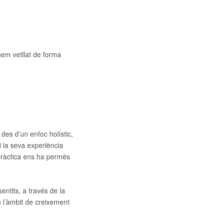
hem vetllat de forma
 des d’un enfoc holístic,
i la seva experiència
 pràctica ens ha permès
entits, a través de la
 l’àmbit de creixement