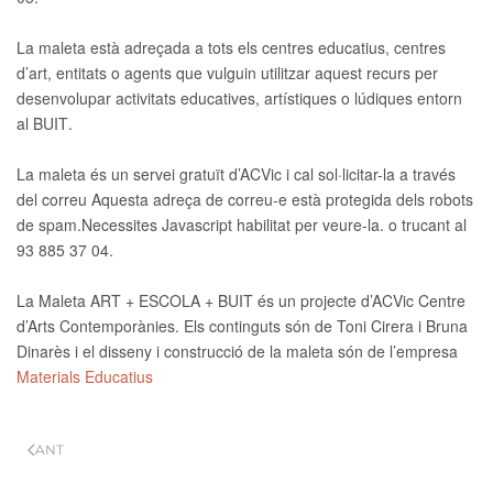
La maleta està adreçada a tots els
centres educatius, centres
d’art, entitats o agents
que vulguin utilitzar aquest recurs per
desenvolupar activitats educatives, artístiques o lúdiques entorn
al
BUIT
.
La maleta és un
servei gratuït d’ACVic
i cal sol·licitar-la a través
del correu
Aquesta adreça de correu-e està protegida dels robots
de spam.Necessites Javascript habilitat per veure-la.
o trucant al
93 885 37 04
.
La
Maleta ART + ESCOLA + BUIT
és un projecte d’ACVic Centre
d’Arts Contemporànies. Els continguts són de Toni Cirera i Bruna
Dinarès i el disseny i construcció de la maleta són de l’empresa
Materials Educatius
ANT