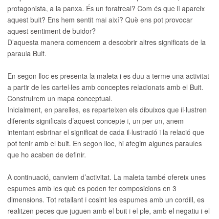
protagonista, a la panxa. És un foratreal? Com és que li apareix
aquest buit? Ens hem sentit mai així? Què ens pot provocar
aquest sentiment de buidor?
D’aquesta manera comencem a descobrir altres significats de la
paraula Buit.
En segon lloc es presenta la maleta i es duu a terme una activitat
a partir de les cartel·les amb conceptes relacionats amb el Buit.
Construirem un mapa conceptual.
Inicialment, en parelles, es reparteixen els dibuixos que il·lustren
diferents significats d’aquest concepte i, un per un, anem
intentant esbrinar el significat de cada il·lustració i la relació que
pot tenir amb el buit. En segon lloc, hi afegim algunes paraules
que ho acaben de definir.
A continuació, canviem d’activitat. La maleta també ofereix unes
espumes amb les què es poden fer composicions en 3
dimensions. Tot retallant i cosint les espumes amb un cordill, es
realitzen peces que juguen amb el buit i el ple, amb el negatiu i el