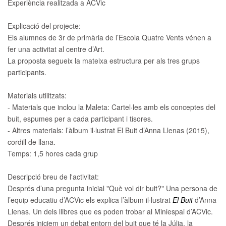
Experiència realitzada a ACVic
Explicació del projecte:
Els alumnes de 3r de primària de l’Escola Quatre Vents vénen a
fer una activitat al centre d’Art.
La proposta segueix la mateixa estructura per als tres grups
participants.
Materials utilitzats:
- Materials que inclou la Maleta: Cartel·les amb els conceptes del
buit, espumes per a cada participant i tisores.
- Altres materials: l’àlbum il·lustrat El Buit d’Anna Llenas (2015),
cordill de llana.
Temps:
1,5 hores cada grup
Descripció breu de l'activitat:
Després d’una pregunta inicial "Què vol dir buit?" Una persona de
l’equip educatiu d’ACVic els explica l’àlbum il·lustrat
El Buit
d’Anna
Llenas. Un dels llibres que es poden trobar al Miniespai d’ACVic.
Després iniciem un debat entorn del buit que té la Júlia, la