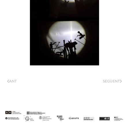
__AMPLIAR__
ANT
SEGÜENT