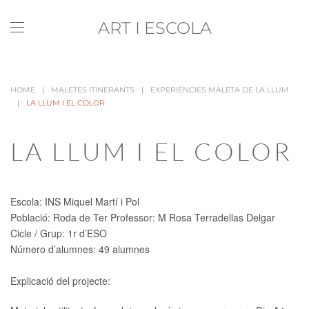
ART I ESCOLA
Skip to main content
HOME
MALETES ITINERANTS
EXPERIÈNCIES MALETA DE LA LLUM
LA LLUM I EL COLOR
LA LLUM I EL COLOR
Escola: INS Miquel Martí i Pol
Població: Roda de Ter Professor: M Rosa Terradellas Delgar
Cicle / Grup: 1r d’ESO
Número d’alumnes: 49 alumnes
Explicació del projecte: