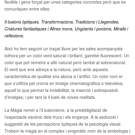
flexible i gens forçat per unes categories concretes però que es
comuniquen entre elles:
Il·lusions òptiques, Transformacions, Tradicions i Llegendes,
Criatures fantàstiques i Altres mons, Ungüents i pocions, Miralls i
reflexions.
Això ho fem seguint un traçat lliure per les sales acompanyats
tothora per un color verd saturat i brillant, gairebé fluorescent. Un
color que pot remetre a allò natural però també al sobrenatural.
El verd que ens adreça a la natura, però amb aquesta
característica de qualitat ens aboca a l’artifici. Un color com el
que s’utilitza pel croma en imatge cinematogràfica o televisiva,
aquell to que permet la invisibilitat, la inserció i sobreposició
d’imatges, i per tant la il·lusió de noves realitats.
La Màgia remet a l’il·lusionisme, a la prestidigitació de
l’espectacle escènic dels trucs i els enganys. A la seducció i
suggestió de les percepcions òptiques de la psicologia visual.
Trobem la màgia en el complex i enigmàtic món de la simbologia i