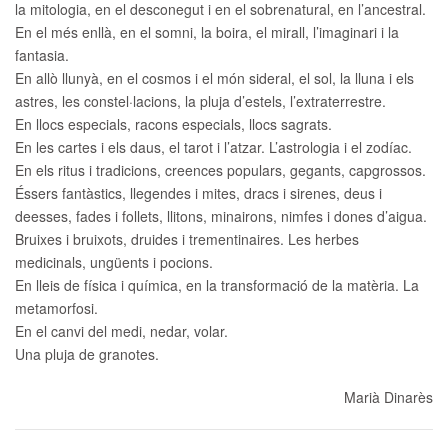
la mitologia, en el desconegut i en el sobrenatural, en l’ancestral.
En el més enllà, en el somni, la boira, el mirall, l’imaginari i la
fantasia.
En allò llunyà, en el cosmos i el món sideral, el sol, la lluna i els
astres, les constel·lacions, la pluja d’estels, l’extraterrestre.
En llocs especials, racons especials, llocs sagrats.
En les cartes i els daus, el tarot i l’atzar. L’astrologia i el zodíac.
En els ritus i tradicions, creences populars, gegants, capgrossos.
Éssers fantàstics, llegendes i mites, dracs i sirenes, deus i
deesses, fades i follets, llitons, minairons, nimfes i dones d’aigua.
Bruixes i bruixots, druides i trementinaires. Les herbes
medicinals, ungüents i pocions.
En lleis de física i química, en la transformació de la matèria. La
metamorfosi.
En el canvi del medi, nedar, volar.
Una pluja de granotes.
Marià Dinarès