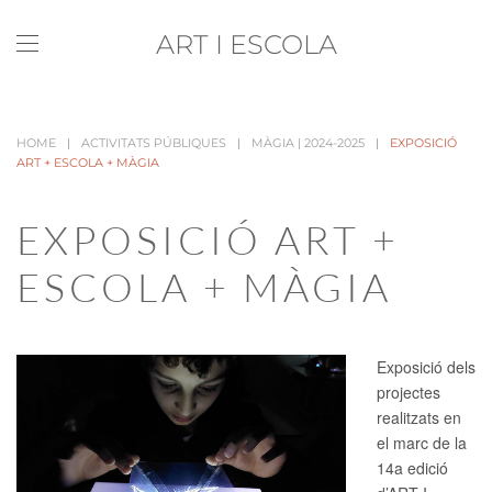
ART I ESCOLA
Skip to main content
HOME
ACTIVITATS PÚBLIQUES
MÀGIA | 2024-2025
EXPOSICIÓ
ART + ESCOLA + MÀGIA
EXPOSICIÓ ART +
ESCOLA + MÀGIA
Exposició dels
projectes
realitzats en
el marc de la
14a edició