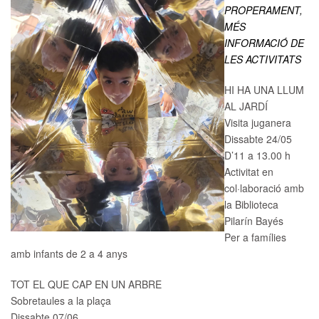
PROPERAMENT,
MÉS
INFORMACIÓ DE
LES ACTIVITATS
HI HA UNA LLUM
AL JARDÍ
Visita juganera
Dissabte 24/05
D’11 a 13.00 h
Activitat en
col·laboració amb
la Biblioteca
Pilarín Bayés
P​er a famílies
amb infants de 2 a 4 anys
TOT EL QUE CAP EN UN ARBRE
Sobretaules a la plaça
Dissabte 07/06