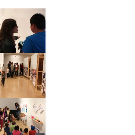
__AMPLIAR__
__AMPLIAR__
__AMPLIAR__