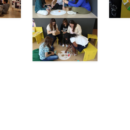
__AMPLIAR__