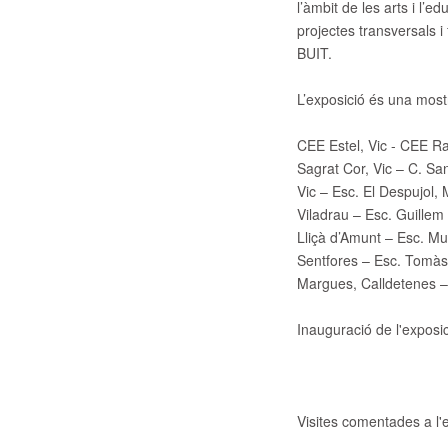
l’àmbit de les arts i l’
projectes transversals i 
BUIT.
L’exposició és una most
CEE Estel, Vic - CEE Ram
Sagrat Cor, Vic – C. Sa
Vic – Esc. El Despujol, 
Viladrau – Esc. Guillem 
Lliçà d’Amunt – Esc. Mu
Sentfores – Esc. Tomàs R
Margues, Calldetenes – 
Inauguració de l'exposic
Visites comentades a l'