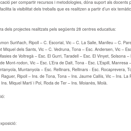
educació per compartir recursos i metodologies, dóna suport als docents
facilita la visibilitat dels treballs que es realitzen a partir d’un eix tem
ra dels projectes realitzats pels següents 28 centres educatius:
on Suriñach, Ripoll – C. Escorial, Vic – C. La Salle, Manlleu – C. Pare
nt Miquel dels Sants, Vic – C. Vedruna, Tona – Esc. Andersen, Vic – Esc
Masies de Voltregà – Esc. El Gurri, Taradell – Esc. El Vinyet, Solsona –
de Mont-rodon, Vic – Esc. L’Era de Dalt, Tona - Esc. L’Espill, Manresa –
ntanyola, Muntanyola – Esc. Rellinars, Rellinars - Esc. Rocaprevera, To
aguer, Ripoll – Ins. de Tona, Tona – Ins. Jaume Callís, Vic – Ins. La P
Ins. Miquel Martí i Pol, Roda de Ter – Ins. Moianès, Moià.
ió:
exposició: