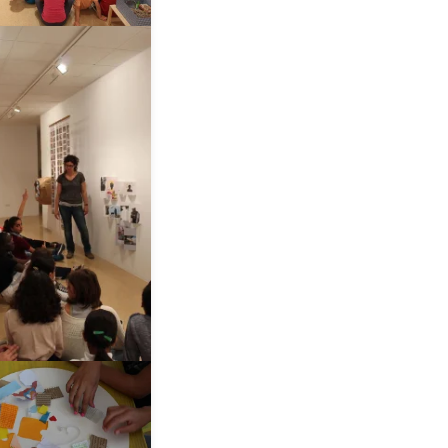
__AMPLIAR__
__AMPLIAR__