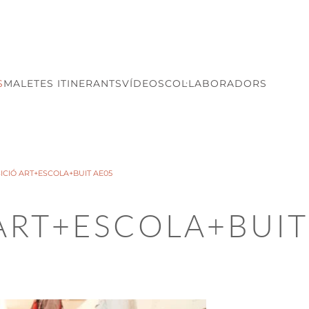
S
MALETES ITINERANTS
VÍDEOS
COL·LABORADORS
ICIÓ ART+ESCOLA+BUIT AE05
 ART+ESCOLA+BUIT